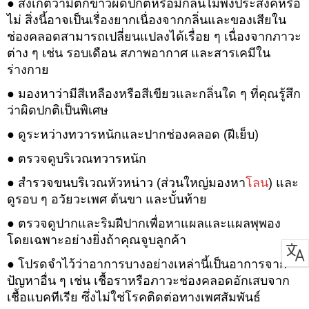
● สังเกตว่ามีตกขาวผิดปกติหรือมีกลิ่นไม่พึงประสงค์หรือ
ไม่ สิ่งนี้อาจเป็นเรื่องยากเนื่องจากกลิ่นและของเสียใน
ช่องคลอดสามารถเปลี่ยนแปลงได้เรื่อย ๆ เนื่องจากภาวะ
ต่าง ๆ เช่น รอบเดือน สภาพอากาศ และสารเคมีใน
ร่างกาย
● มองหาว่ามีสีเหลืองหรือสีเขียวและกลิ่นใด ๆ ที่คุณรู้สึก
ว่าผิดปกติเป็นพิเศษ
● ดูระหว่างทวารหนักและปากช่องคลอด (ฝีเย็บ)
● ตรวจดูบริเวณทวารหนัก
● สำรวจขนบริเวณหัวหน่าว (ส่วนใหญ่มองหา
โลน
) และ
ดูรอบ ๆ อวัยวะเพศ ต้นขา และบั้นท้าย
● ตรวจดูปากและริมฝีปากเพื่อหาแผลและแผลพุพอง
โดยเฉพาะอย่างยิ่งถ้าคุณจูบลูกค้า
● โปรดจำไว้ว่าอาการบางอย่างเหล่านี้เป็นอาการจาก
ปัญหาอื่น ๆ เช่น เชื้อราหรือภาวะช่องคลอดอักเสบจาก
เชื้อแบคทีเรีย ซึ่งไม่ใช่โรคติดต่อทางเพศสัมพันธ์