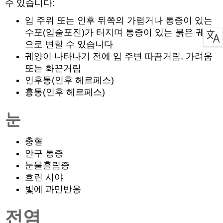
수 있습니다:
입 주위 또는 인후 뒤쪽의 가렵거나 통증이 있는
수포(입술포진)가 터지며 통증이 있는 붉은 궤양
으로 변할 수 있습니다
궤양이 나타나기 전에 입 주변 따끔거림, 가려움
또는 화끈거림
인후통(인후 헤르페스)
흉통(인후 헤르페스)
눈
충혈
안구 통증
눈물흘림증
흐린 시야
빛에 과민반응
전염