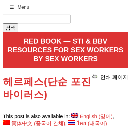
Menu
검
색:
RED BOOK — STI & BBV
RESOURCES FOR SEX WORKERS
BY SEX WORKERS
인쇄 페이지
헤르페스(단순 포진
바이러스)
This post is also available in:
English
(
영어
)
简体中文
(
중국어 간체
)
ไทย
(
태국어
)