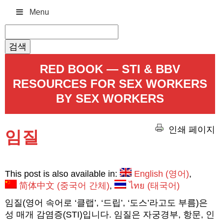
Menu
검
색:
RED BOOK — STI & BBV
RESOURCES FOR SEX WORKERS
BY SEX WORKERS
인쇄 페이지
임질
This post is also available in:
English
(
영어
)
简体中文
(
중국어 간체
)
ไทย
(
태국어
)
임질(영어 속어로 ‘클랩’, ‘드립’, ‘도스’라고도 부름)은
성 매개 감염증(STI)입니다. 임질은 자궁경부, 항문, 인