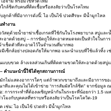
รไอจาม หรือมีไข้หวัดไหม
สใกล้ชิดกับคนที่ติดเชื้อหรือสงสัยว่าเป็นโรคไหม
ลูกค้าที่มีอาการดังนี้: ไอ เป็นไข้ ปวดศีรษะ มีน้ำมูกไหล
อนทำงาน
ัสดุด้วยน้ำยาฆ่าเชื้อเกรดที่ใช้กันในโรงพยาบาล สบู่และน้
สะอาดด้วยสบู่ – การขัดถูให้สะอาดหมดจดเป็นหัวใจในการกำ
ผ้าเช็ดตัวที่สะอาดไว้ในจำนวนที่มากพอ
มีเซ็กส์อย่างปลอดภัยให้มากพอ แนะนำแบบที่ใช้แล้วทิ้ง เ
่นแบบขวด ล้างเจลส่วนเกินที่ติดตามขวดให้สะอาดด้วยสบู่แ
ก – คำแนะนำนี้ใช้ได้ทุกสถานการณ์
วรัสมักไม่แสดงอาการใดๆ แต่ถ้าพวกเขามาถึงและมีอาการ
นาทีและคุณไม่ได้เข้าข่าย “การสัมผัสใกล้ชิด” จากข้อมูล 
อ: การกระทำที่ต้องเผชิญหน้ากันในระยะที่น้อยกว่า 1.5 เมตร 
ั่วโมงกับบุคคลที่ทราบหรือสงสัยว่าเป็นโรคโควิด-19
ช่น: ไอ เป็นไข้ ปวดหัว มีน้ำมูกไหล