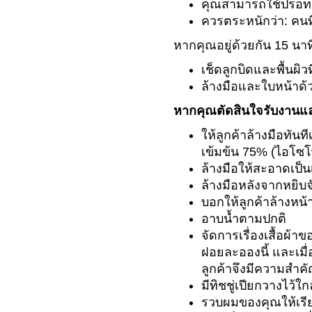
คุณสามารถใช้ปรอทว
ควรตระหนักว่า: คนท
หากคุณอยู่ด้วยกัน 15 นาที
เช็ดลูกบิดและพื้นผิ
ล้างมือและใบหน้าด้ว
หากคุณตัดสินใจรับงานแ
ให้ลูกค้าล้างมือทัน
เข้มข้น 75% (ไอโซ
ล้างมือให้สะอาดเป็น
ล้างมือหลังจากหยิบจั
บอกให้ลูกค้าล้างหน้
อาบน้ำตามปกติ
จัดการเรื่องเสื้อผ้
ฝอยละอองนี้ และเมื่
ลูกค้าจึงมีความสำ
มีทิชชู่เปียกวางไว้ใก
รวบผมของคุณให้เรียบ