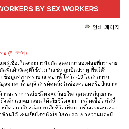
 WORKERS BY SEX WORKERS
인쇄 페이지
ไทย
(
태국어
)
การแพร่เชื้อเกิดจากการสัมผัส สูดดมละอองฝอยที่กระจาย
นผิววัสดุที่ใช้ร่วมกันเช่น ลูกบิดประตู พื้นโต๊ะ
กข้อมูลที่เราทราบ ณ ตอนนี้ โควิด-19 ไม่สามารถ
ัสอุจจาระ น้ำอสุจิ สารคัดหลั่งในช่องคลอดหรือปัสสาวะ
้ว่าอัตราการเสียชีวิตจะมีน้อยในกลุ่มคนที่มีสุขภาพ
ถึงเด็กและเยาวชน ได้เสียชีวิตจากการติดเชื้อไวรัสนี้
มีความเสี่ยงต่อการเสียชีวิตเพิ่มมากขึ้นและคนเหล่า
ะแทรกซ้อนได้ เช่นเป็นโรคหัวใจ โรคปอด เบาหวานและมี