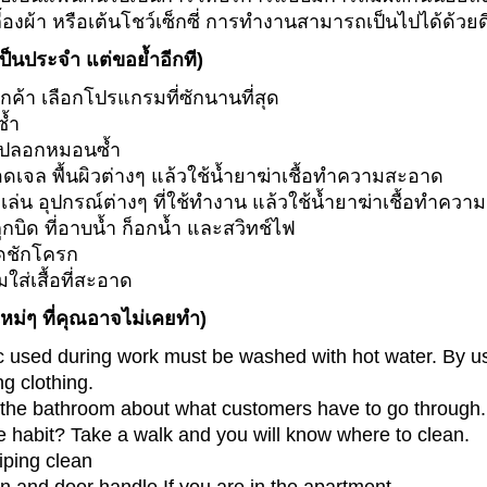
องผ้า หรือเต้นโชว์เซ็กซี่ การทำงานสามารถเป็นไปได้ด้วย
ำเป็นประจำ แต่ขอย้ำอีกที)
สลูกค้า เลือกโปรแกรมที่ซักนานที่สุด
ซ้ำ
ยง ปลอกหมอนซ้ำ
อดเจล พื้นผิวต่างๆ แล้วใช้น้ำยาฆ่าเชื้อทำความสะอาด
งเล่น อุปกรณ์ต่างๆ ที่ใช้ทำงาน แล้วใช้น้ำยาฆ่าเชื้อทำคว
บิด ที่อาบน้ำ ก็อกน้ำ และสวิทช์ไฟ
ดชักโครก
ส่เสื้อที่สะอาด
ม่ๆ ที่คุณอาจไม่เคยทำ)
ic used during work must be washed with hot water. By 
g clothing.
o the bathroom about what customers have to go through.
he habit? Take a walk and you will know where to clean.
iping clean