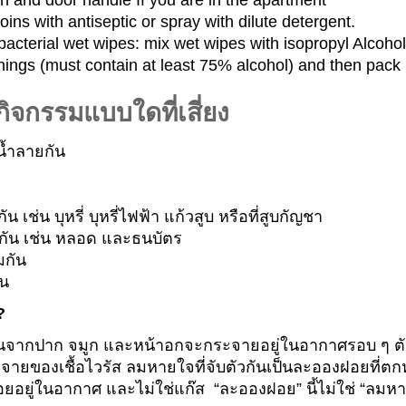
on and door handle If you are in the apartment
ins with antiseptic or spray with dilute detergent.
acterial wet wipes: mix wet wipes with isopropyl Alcoho
gs (must contain at least 75% alcohol) and then pack in a
ิจกรรมแบบใดที่เสี่ยง
น้ำลายกัน
น เช่น บุหรี่ บุหรี่ไฟฟ้า แก้วสูบ หรือที่สูบกัญชา
มกัน เช่น หลอด และธนบัตร
มกัน
่น
?
้นจากปาก จมูก และหน้าอกจะกระจายอยู่ในอากาศรอบ ๆ ตัว 
ยของเชื้อไวรัส ลมหายใจที่จับตัวกันเป็นละอองฝอยที่ตกหรือต
อยู่ในอากาศ และไม่ใช่แก๊ส “ละอองฝอย” นี้ไม่ใช่ “ลมหา