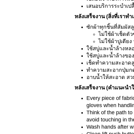
เสนอบริการระบำเปลื้
หลังเสร็จงาน (สิ่งที่เราท
ซักผ้าทุกชิ้นที่สัมผั
ไม่ใช้ผ้าเช็ดตัว
ไม่ใช้ผ้าปูเตี
ใช้สบู่และน้ำล้างหล
ใช้สบู่และน้ำล้างขอ
เช็ดทำความสะอาดลูก
ทำความสะอากปุ่มก
อาบน้ำให้สะอาด สวมใ
หลังเสร็จงาน (คำแนะนำให
Every piece of fabr
gloves when handlin
Think of the path t
avoid touching in t
Wash hands after w