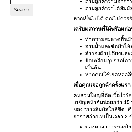
ถามลูกค้าว่ามีอากา
ถามลูกค้าว่าได้สัมผั
Search
หากเป็นไปได้ คุณไม่ควรรับ
เตรียมสถานที่ให้พร้อมก่
ทำความสะอาดพื้นผิวว
อาบน้ำและขัดผิวให้
สำรองผ้าปูเตียงและ
จัดเตรียมอุปกรณ์การ
เป็นต้น
หากคุณใช้เจลหล่อลื
เมื่อคุณเจอลูกค้าครั้งแร
คนส่วนใหญ่ที่ติดเชื้อไ
เผชิญหน้ากันน้อยกว่า 15 
ของ “การสัมผัสใกล้ชิด” คื
อากาศถ่ายเทเป็นเวลา 2 ช
มองหาอาการของโรค เ