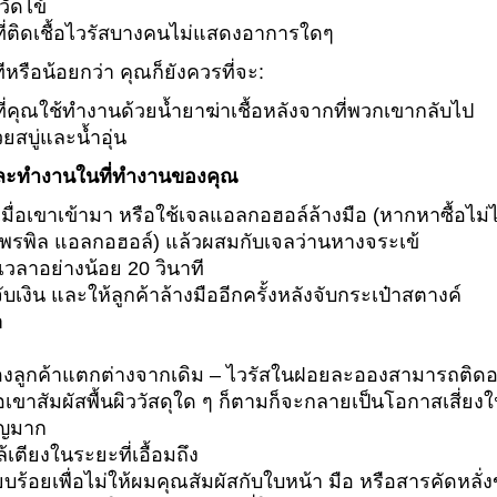
ัดไข้
ี่ติดเชื้อไวรัสบางคนไม่แสดงอาการใดๆ
หรือน้อยกว่า คุณก็ยังควรที่จะ:
วที่คุณใช้ทำงานด้วยน้ำยาฆ่าเชื้อหลังจากที่พวกเขากลับไป
ยสบู่และน้ำอุ่น
ละทำงานในที่ทำงานของคุณ
ทีเมื่อเขาเข้ามา หรือใช้เจลแอลกอฮอล์ล้างมือ (หากหาซื้อ
โพรพิล แอลกอฮอล์) แล้วผสมกับเจลว่านหางจระเข้
เวลาอย่างน้อย 20 วินาที
บเงิน และให้ลูกค้าล้างมืออีกครั้งหลังจับกระเป๋าสตางค์
า
าของลูกค้าแตกต่างจากเดิม – ไวรัสในฝอยละอองสามารถติดอยู่
อเขาสัมผัสพื้นผิววัสดุใด ๆ ก็ตามก็จะกลายเป็นโอกาสเสี่ยงใ
คัญมาก
ล้เตียงในระยะที่เอื้อมถึง
ร้อยเพื่อไม่ให้ผมคุณสัมผัสกับใบหน้า มือ หรือสารคัดหลั่