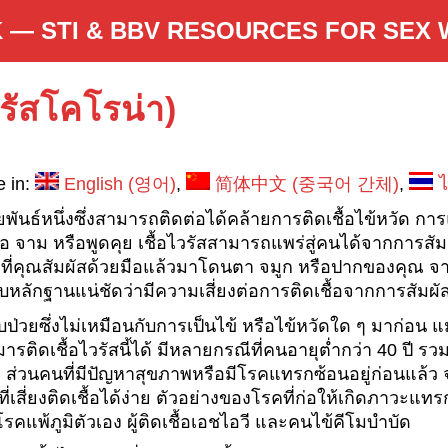
 — STI & BBV RESOURCES FOR SEX
รัสโคโรน่า)
e in:
English
(
영어
)
简体中文
(
중국어 간체
)
ายพันธ์หนึ่งซึ่งสามารถติดต่อได้คล้ายการติดเชื้อไข้หวัด 
าม หรือพูดคุย เชื้อไวรัสสามารถแพร่สู่คนได้จากการสัมผัสพี้
ที่คุณสัมผัสด้วยมือแล้วมาโดนตา จมูก หรือปากของคุณ จา
พบหลักฐานแน่ชัดว่ามีความเสี่ยงต่อการติดเชื้อจากการสัมผ
บป่วยซึ่งไม่เหมือนกับการเป็นไข้ หรือไข้หวัดใด ๆ มาก่อน แม
รติดเชื้อไวรัสนี้ได้ มีหลายกรณีที่คนอายุต่ำกว่า 40 ปี รวม
ส่วนคนที่มีปัญหาสุขภาพหรือมีโรคแทรกซ้อนอยู่ก่อนแล้ว จะ
มที่เสี่ยงติดเชื้อได้ง่าย ตัวอย่างของโรคที่ก่อให้เกิดภาว
็นโรคแพ้ภูมิตัวเอง ผู้ติดเชื้อเอชไอวี และคนไข้คีโมบำบัด