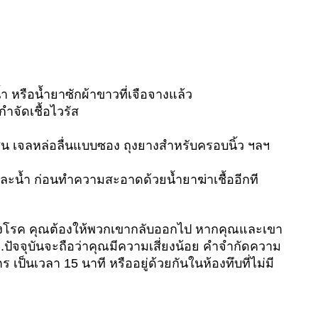
ำ หรือน้ำยาซักผ้าขาวที่เจือจางแล้ว
จัดเชื้อไวรัส
ช่น เจลหล่อลื่นแบบซอง ถุงยางสำหรับครอบนิ้ว ฯลฯ
ละน้ำ ก่อนทำความสะอาดด้วยน้ำยาฆ่าเชื้ออีกที
ของโรค คุณต้องให้พวกเขากลับออกไป หากคุณและเขา
ณ.ปัจจุบันจะถือว่าคุณมีความเสี่ยงน้อย คำจำกัดความ
เป็นเวลา 15 นาที หรืออยู่ด้วยกันในห้องทึบที่ไม่มี