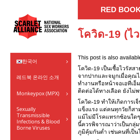
RED BOOK
โควิด-19 (ไว
This post is also availabl
한국어
โควิด-19 เป็นเชื้อไวรัสส
จากปากและจมูกเมื่อคุณไอ จ
레드북 온라인 소개
ทำงานหรือหน้าจอเอทีเอ็ม
ติดต่อได้ทางเลือด ยังไม่
Monkeypox (MPX)
โควิด-19 ทำให้เกิดการเจ็
Sexually
แข็งแรง แต่คนทุกวัยก็สามา
Transmissible
แม้ไม่มีโรคแทรกซ้อนใดๆ 
Infections & Blood
นี้ควรพิจารณาว่าเป็นกลุ่
Borne Viruses
ภูมิคุ้มกันต่ำ เช่นคนที่เป