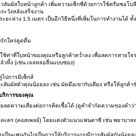
้วสัมผัสใบหน้าลูกค้า เพิ่มความเซ็กซี่ด้วยการใช้ครีมซอโบ
ดระวังหลังเสร็จงาน
ะยะห่าง 1.5 เมตร เป็นอึกวิธีหนึ่งที่เพิ่มในการทำงานได้ 
ักใคร่ดูดดื่ม
รใช้ท่าที่ใบหน้าของคุณหรือลูกค้าคว่ำลง เพื่อลดการหายใจ
ล้วทิ้ง (เช่น เจลหล่อลื่นแบบซอง)
่ไปการมีเซ็กส์
าจะสัมผัสตัวคุณน้อยลง เช่น มัดมือเขากับเตียง หรือให้ลูกค้าช
้บริการของคุณ
วยลดความเสี่ยงต่อการติดเชื้อได้ (ดูคำจำกัดความของคำว่
วละคร (คอสเพลย์) โดยแต่งตัวแนวแฟนตาซี เช่น พยาบาลห
บเป็นแฟนกันไปเป็นการให้บริการแบบมีการสัมผัสกันน้อยลงห