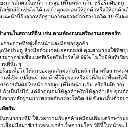
ี่ยงการสัมผัสใบหน้า การจูบ (ที่ใบหน้า แก้ม หรือริมฝีปาก)
์รัลเซ็กส์ถ้าเป็นไปได้ แต่ถ้าคุณจะอมให้ลูกค้าหรือให้ลูกค
ด คำแนะนำนี้อิงจากหลักฐานการตรวจคัดกรองโควิด-19 ซึ่งจะเก
ำงานในสถานที่อื่น เช่น ตามท้องถนนหรืองานเอสคอร์ท
กระดาษทิชชู่เช็ดหน้าและมือของลูกค้า
ูกบิดประตู ล้างมือด้วยเจลแอลกอฮอส์ คุณสามารถใช้ทิชชู่เป
รที่สามารถฆ่าเชื้อแบคทีเรียหรือไวรัสได้ 99% ไม่ใช่ยี่ห้อที่
นที่นั้น ๆ
ร้อยเพื่อไม่ให้ผมของคุณสัมผัสกับใบหน้า มือ หรือสารคัดหล
เปิด เปลี่ยนผ้าห่ม ผ้าที่ใช้ปูรองหรือผ้าที่สัมผัสพื้นหรือพื้
ี่ยงการสัมผัสใบหน้า การจูบ (ที่ใบหน้า แก้ม หรือริมฝีปาก)
กส์ ถ้าเป็นไปได้ แต่ถ้าคุณอมให้ลูกค้าหรือให้ลูกค้าเลีย คุณ
อิงจากหลักฐานการตรวจคัดกรองโควิด-19 ซึ่งจะเก็บตัวอย่า
มผัสกัน
นตนาการที่มี ใช้เวลาร่วมกับลูกค้าเหมือนเดิมแต่รักษาระ
้วเอื้อมมือมาชักว่าวจนเขาสำเร็จความใคร่ วิธีนี้ใบหน้าจะไม