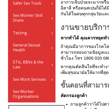
อาการเจ็บป่วยจะมากหรือน
Safer Sex Tools
อิตาลี หรือคนสเปนก็มิได้
กันได้ในคนทุกกลุ่มวัยแล
Sex Worker Skill
Share
งานขายบริการ
Testing
หากทำได้ คุณควรหยุดทำง
General Sexual
ถ้าคุณมีอาการของโรคโคว
Health
สามารถสอบถามข้อมูลเและ
ชั่วโมง โทร 1800 020 0
STIs, BBVs & the
Law
หากคุณตัดสินใจที่จะทำง
เพิ่มสุขอนามัยให้มากที่
Sex Work Services
ขั้นตอนที่สามา
Sex Worker
คัดกรองลูกค้า
Organisations
ถามลูกค้าว่าได้ไปต