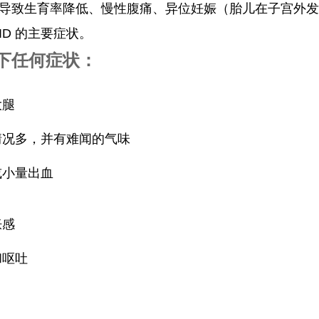
 可导致生育率降低、慢性腹痛、异位妊娠（胎儿在子宫外
ID 的主要症状。
以下任何症状：
大腿
情况多，并有难闻的气味
或小量出血
胀感
和呕吐