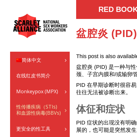
RED BOOK
盆腔炎 (PID)
This post is also availabl
简体中文
盆腔炎 (PID) 是一种与
颈、子宫内膜和/或输卵
在线红皮书简介
PID 在早期诊断时很
Monkeypox (MPX)
往往无法被诊断出来。
性传播疾病（STIs)
体征和症状
和血源性病毒(BBVs)
PID 症状的出现没有
更安全的性工具
展的，也可能是突然发