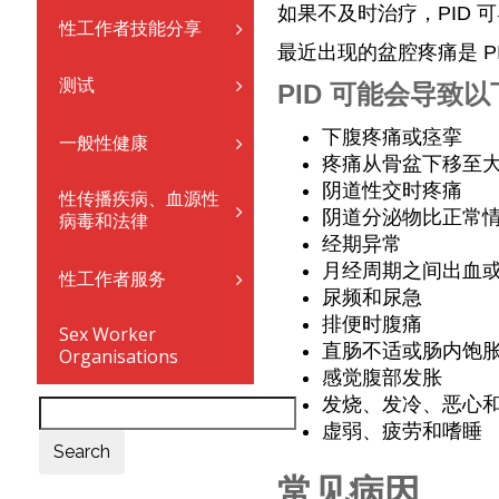
如果不及时治疗，PID
性工作者技能分享
最近出现的盆腔疼痛是 P
测试
PID 可能会导致
下腹疼痛或痉挛
一般性健康
疼痛从骨盆下移至
阴道性交时疼痛
性传播疾病、血源性
阴道分泌物比正常
病毒和法律
经期异常
月经周期之间出血
性工作者服务
尿频和尿急
排便时腹痛
Sex Worker
直肠不适或肠内饱
Organisations
感觉腹部发胀
发烧、发冷、恶心
虚弱、疲劳和嗜睡
Search
常见病因