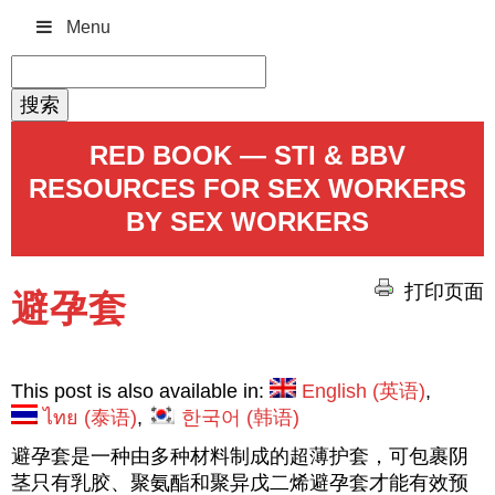
Menu
搜
索：
RED BOOK — STI & BBV
RESOURCES FOR SEX WORKERS
BY SEX WORKERS
打印页面
避孕套
This post is also available in:
English
(
英语
)
ไทย
(
泰语
)
한국어
(
韩语
)
避孕套是一种由多种材料制成的超薄护套，可包裹阴
茎只有乳胶、聚氨酯和聚异戊二烯避孕套才能有效预