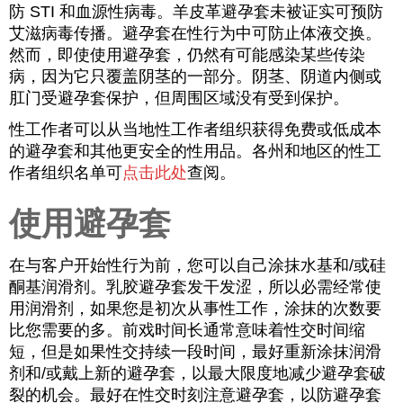
防 STI 和血源性病毒。羊皮革避孕套未被证实可预防
艾滋病毒传播。避孕套在性行为中可防止体液交换。
然而，即使使用避孕套，仍然有可能感染某些传染
病，因为它只覆盖阴茎的一部分。阴茎、阴道内侧或
肛门受避孕套保护，但周围区域没有受到保护。
性工作者可以从当地性工作者组织获得免费或低成本
的避孕套和其他更安全的性用品。各州和地区的性工
作者组织名单可
点击此处
查阅
。
使用避孕套
在与客户开始性行为前，您可以自己涂抹水基和/或硅
酮基润滑剂。乳胶避孕套发干发涩，所以必需经常使
用润滑剂，如果您是初次从事性工作，涂抹的次数要
比您需要的多。前戏时间长通常意味着性交时间缩
短，但是如果性交持续一段时间，最好重新涂抹润滑
剂和/或戴上新的避孕套，以最大限度地减少避孕套破
裂的机会。最好在性交时刻注意避孕套，以防避孕套