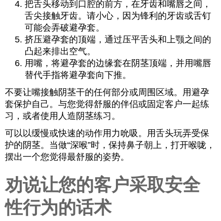
把舌头移动到口腔的前方，在牙齿和嘴唇之间，
舌尖接触牙齿。请小心，因为锋利的牙齿或舌钉
可能会弄破避孕套。
挤压避孕套的顶端，通过压平舌头和上颚之间的
凸起来排出空气。
用嘴，将避孕套的边缘套在阴茎顶端，并用嘴唇
替代手指将避孕套向下推。
不要让嘴接触阴茎干的任何部分或周围区域。用避孕
套保护自己。与您觉得舒服的伴侣或固定客户一起练
习，或者使用人造阴茎练习。
可以以缓慢或快速的动作用力吮吸。用舌头玩弄受保
护的阴茎。当做“深喉”时，保持鼻子朝上，打开喉咙，
摆出一个您觉得最舒服的姿势。
劝说让您的客户采取安全
性行为的话术