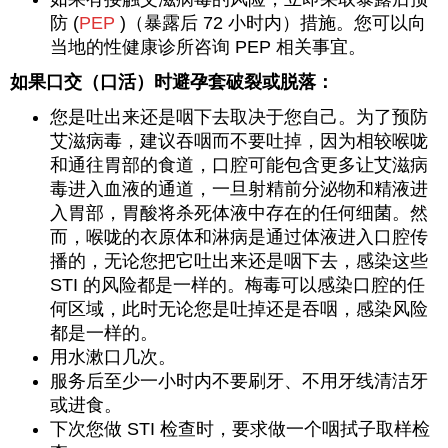
防 (
PEP
)（暴露后 72 小时内）措施。您可以向
当地的性健康诊所咨询 PEP 相关事宜。
如果口交（口活）时避孕套破裂或脱落：
您是吐出来还是咽下去取决于您自己。为了预防
艾滋病毒，建议吞咽而不要吐掉，因为相较喉咙
和通往胃部的食道，口腔可能包含更多让艾滋病
毒进入血液的通道，一旦射精前分泌物和精液进
入胃部，胃酸将杀死体液中存在的任何细菌。然
而，喉咙的衣原体和淋病是通过体液进入口腔传
播的，无论您把它吐出来还是咽下去，感染这些
STI 的风险都是一样的。梅毒可以感染口腔的任
何区域，此时无论您是吐掉还是吞咽，感染风险
都是一样的。
用水漱口几次。
服务后至少一小时内不要刷牙、不用牙线清洁牙
或进食。
下次您做 STI 检查时，要求做一个咽拭子取样检