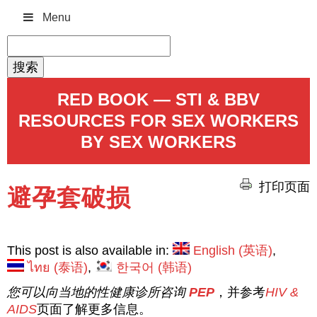
Menu
搜
索：
RED BOOK — STI & BBV
RESOURCES FOR SEX WORKERS
BY SEX WORKERS
打印页面
避孕套破损
This post is also available in:
English
(
英语
)
ไทย
(
泰语
)
한국어
(
韩语
)
您可以向当地的性健康诊所咨询
PEP
，并参考
HIV &
AIDS
页面了解更多信息。