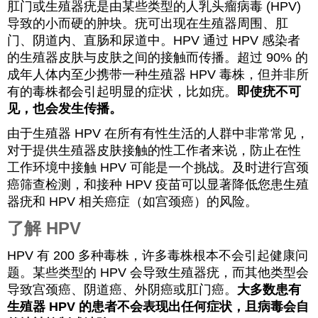
肛门或生殖器疣是由某些类型的人乳头瘤病毒 (HPV)
导致的小而硬的肿块。疣可出现在生殖器周围、肛
门、阴道内、直肠和尿道中。HPV 通过 HPV 感染者
的生殖器皮肤与皮肤之间的接触而传播。超过 90% 的
成年人体内至少携带一种生殖器 HPV 毒株，但并非所
有的毒株都会引起明显的症状，比如疣。
即使疣不可
见，也会发生传播。
由于生殖器 HPV 在所有有性生活的人群中非常常见，
对于提供生殖器皮肤接触的性工作者来说，防止在性
工作环境中接触 HPV 可能是一个挑战。及时进行宫颈
癌筛查检测，和接种 HPV 疫苗可以显著降低您患生殖
器疣和 HPV 相关癌症（如宫颈癌）的风险。
了解 HPV
HPV 有 200 多种毒株，许多毒株根本不会引起健康问
题。某些类型的 HPV 会导致生殖器疣，而其他类型会
导致宫颈癌、阴道癌、外阴癌或肛门癌。
大多数患有
生殖器 HPV 的患者不会表现出任何症状，且病毒会自