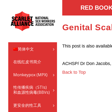
RED BOOK
Genital Sca
This post is also availabl
简体中文
在线红皮书简介
ACHSP/ Dr Don Jacobs, 
Back to Top
Monkeypox (MPX)
性传播疾病（STIs)
和血源性病毒(BBVs)
更安全的性工具