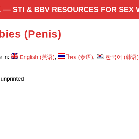
 — STI & BBV RESOURCES FOR SEX
bies (Penis)
e in:
English
(
英语
)
ไทย
(
泰语
)
한국어
(
韩语
)
unprinted